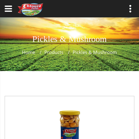
Pickles & Mushroom
Home
/
Products
/
Pickles & Mushroom