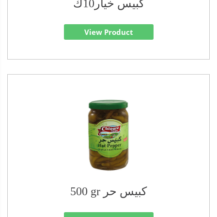
كبيس خيار10ك
View Product
500 gr كبيس حر